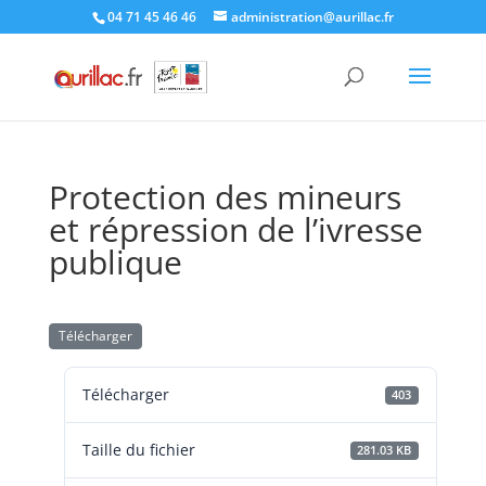
Skip
04 71 45 46 46
administration@aurillac.fr
to
content
Protection des mineurs
et répression de l’ivresse
publique
Télécharger
Télécharger
403
Taille du fichier
281.03 KB