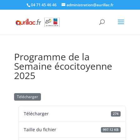
Skip
04 71 45 46 46
administration@aurillac.fr
to
content
Programme de la
Semaine écocitoyenne
2025
Télécharger
Télécharger
274
Taille du fichier
997.12 KB