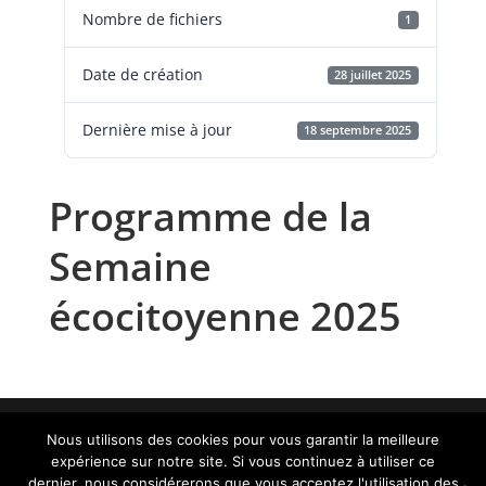
Nombre de fichiers
1
Date de création
28 juillet 2025
Dernière mise à jour
18 septembre 2025
Programme de la
Semaine
écocitoyenne 2025
Nous utilisons des cookies pour vous garantir la meilleure
expérience sur notre site. Si vous continuez à utiliser ce
Contact :
administration@aurillac.fr
|
Mentions
dernier, nous considérerons que vous acceptez l'utilisation des