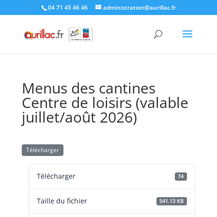
Skip
04 71 45 46 46
administration@aurillac.fr
to
content
Menus des cantines
Centre de loisirs (valable
juillet/août 2026)
Télécharger
Télécharger
74
Taille du fichier
541.13 KB