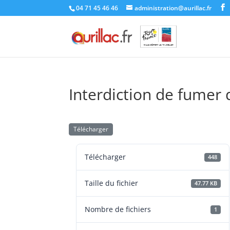
Skip
04 71 45 46 46
administration@aurillac.fr
to
content
Interdiction de fumer 
Télécharger
Télécharger
448
Taille du fichier
47.77 KB
Nombre de fichiers
1