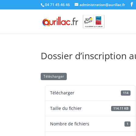
Skip
04 71 45 46 46
administration@aurillac.fr
to
content
Dossier d’inscription
Télécharger
Télécharger
114
Taille du fichier
114.11 KB
Nombre de fichiers
1