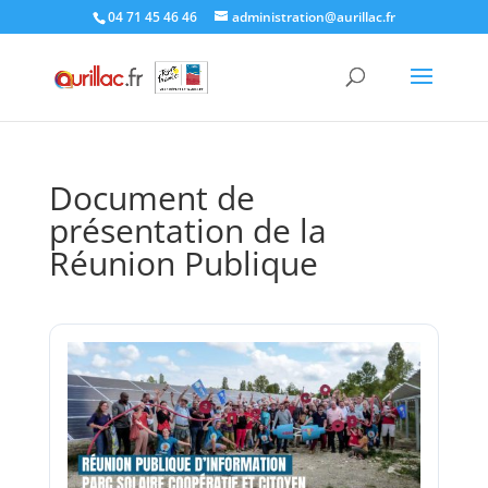
Skip
04 71 45 46 46
administration@aurillac.fr
to
content
Document de
présentation de la
Réunion Publique