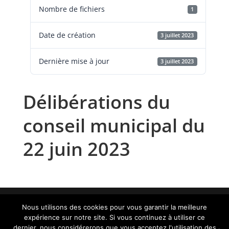
Nombre de fichiers
1
Date de création
3 juillet 2023
Dernière mise à jour
3 juillet 2023
Délibérations du
conseil municipal du
22 juin 2023
Nous utilisons des cookies pour vous garantir la meilleure
expérience sur notre site. Si vous continuez à utiliser ce
Contact :
administration@aurillac.fr
|
Mentions
dernier, nous considérerons que vous acceptez l'utilisation des