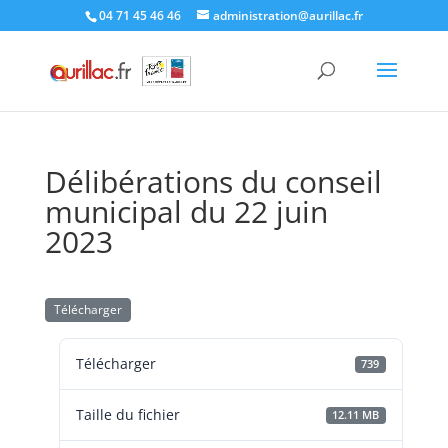
Skip
04 71 45 46 46
administration@aurillac.fr
to
content
Délibérations du conseil
municipal du 22 juin
2023
Télécharger
Télécharger
739
Taille du fichier
12.11 MB