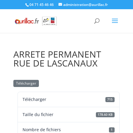
Skip
04 71 45 46 46
administration@aurillac.fr
to
content
ARRETE PERMANENT
RUE DE LASCANAUX
Télécharger
Télécharger
715
Taille du fichier
178.60 KB
Nombre de fichiers
1