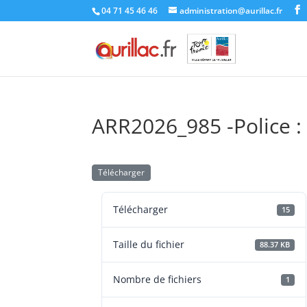
Skip
04 71 45 46 46
administration@aurillac.fr
to
content
ARR2026_985 -Police :
Télécharger
Télécharger
15
Taille du fichier
88.37 KB
Nombre de fichiers
1