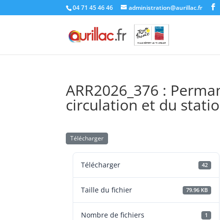
Skip
04 71 45 46 46
administration@aurillac.fr
to
content
ARR2026_376 : Perman
circulation et du stati
Télécharger
Télécharger
42
Taille du fichier
79.96 KB
Nombre de fichiers
1