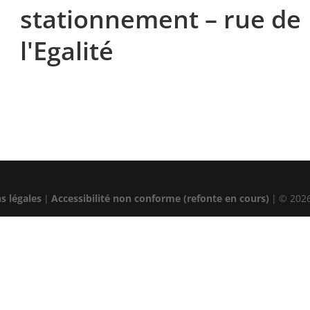
stationnement – rue de
l'Egalité
s légales
|
Accessibilité non conforme (refonte en cours)
|
© 202