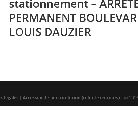
stationnement – ARRET
PERMANENT BOULEVAR
LOUIS DAUZIER
s légales
|
Accessibilité non conforme (refonte en cours)
|
© 202