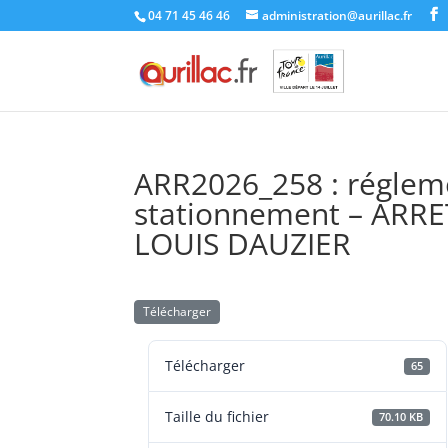
Skip
04 71 45 46 46
administration@aurillac.fr
to
content
ARR2026_258 : réglemen
stationnement – AR
LOUIS DAUZIER
Télécharger
Télécharger
65
Taille du fichier
70.10 KB