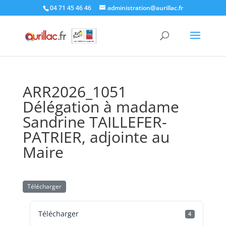
Skip
04 71 45 46 46
administration@aurillac.fr
to
content
ARR2026_1051
Délégation à madame
Sandrine TAILLEFER-
PATRIER, adjointe au
Maire
Télécharger
Télécharger
4