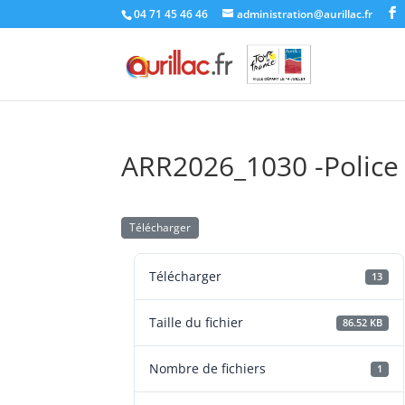
Skip
04 71 45 46 46
administration@aurillac.fr
to
content
ARR2026_1030 -Police 
Télécharger
Télécharger
13
Taille du fichier
86.52 KB
Nombre de fichiers
1