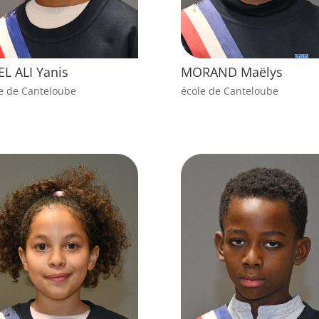
EL ALI Yanis
MORAND Maëlys
e de Canteloube
école de Canteloube