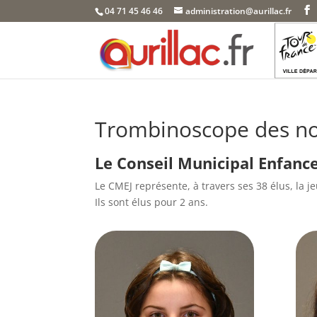
Skip
04 71 45 46 46
administration@aurillac.fr
to
content
Trombinoscope des no
Le Conseil Municipal Enfanc
Le CMEJ représente, à travers ses 38 élus, la je
Ils sont élus pour 2 ans.