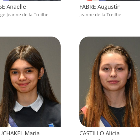
SE Anaëlle
FABRE Augustin
ège Jeanne de la Treilhe
Jeanne de la Treilhe
UCHAKEL Maria
CASTILLO Alicia