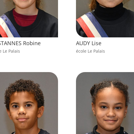
STANNES Robine
AUDY Lise
e Le Palais
école Le Palais