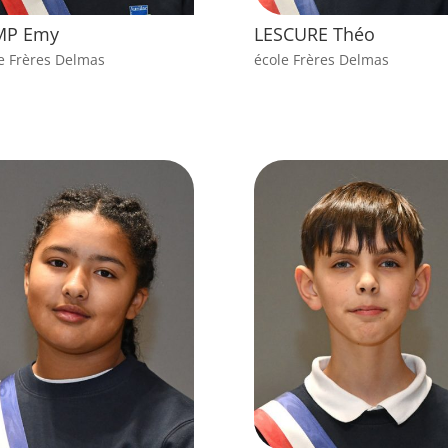
MP Emy
LESCURE Théo
e Frères Delmas
école Frères Delmas