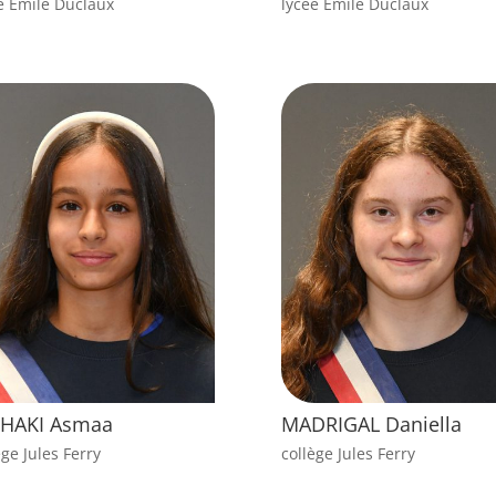
e Emile Duclaux
lycée Emile Duclaux
SHAKI Asmaa
MADRIGAL Daniella
ège Jules Ferry
collège Jules Ferry