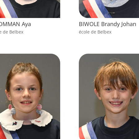
OMMAN Aya
BIWOLE Brandy Johan
e de Belbex
école de Belbex