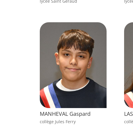
lycée Saint Géraud
lycé
MANHEVAL Gaspard
LA
collège Jules Ferry
coll