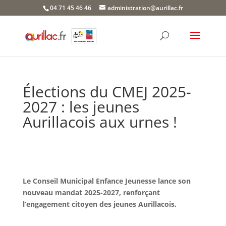
Skip
04 71 45 46 46
administration@aurillac.fr
to
content
Élections du CMEJ 2025-
2027 : les jeunes
Aurillacois aux urnes !
Le Conseil Municipal Enfance Jeunesse lance son
nouveau mandat 2025-2027, renforçant
l’engagement citoyen des jeunes Aurillacois.