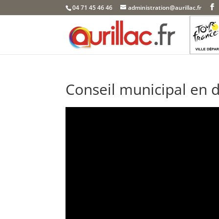
Skip
04 71 45 46 46
administration@aurillac.fr
to
content
Conseil municipal en d