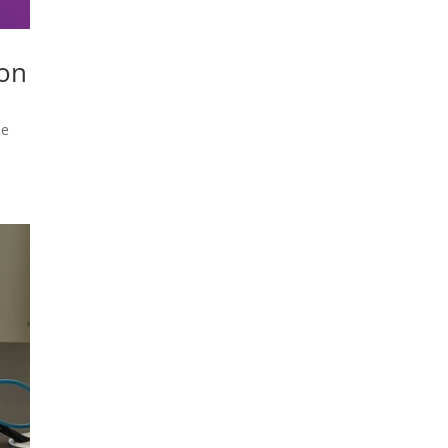
ion
de