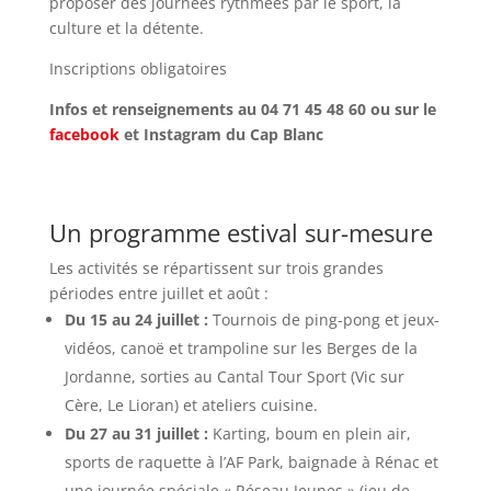
proposer des journées rythmées par le sport, la
culture et la détente.
Inscriptions obligatoires
Infos et renseignements au 04 71 45 48 60 ou sur le
facebook
et Instagram du Cap Blanc
Un programme estival sur-mesure
Les activités se répartissent sur trois grandes
périodes entre juillet et août :
Du 15 au 24 juillet :
Tournois de ping-pong et jeux-
vidéos, canoë et trampoline sur les Berges de la
Jordanne, sorties au Cantal Tour Sport (Vic sur
Cère, Le Lioran) et ateliers cuisine.
Du 27 au 31 juillet :
Karting, boum en plein air,
sports de raquette à l’AF Park, baignade à Rénac et
une journée spéciale « Réseau Jeunes » (jeu de