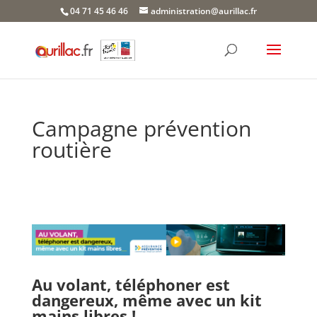
Skip
04 71 45 46 46
administration@aurillac.fr
to
content
Campagne prévention
routière
Au volant, téléphoner est
dangereux, même avec un kit
mains libres !