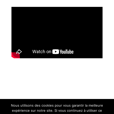
Nous utilisons des cookies pour vous garantir la meilleure
expérience sur notre site. Si vous continuez à utiliser ce
Contact :
administration@aurillac.fr
|
Mentions