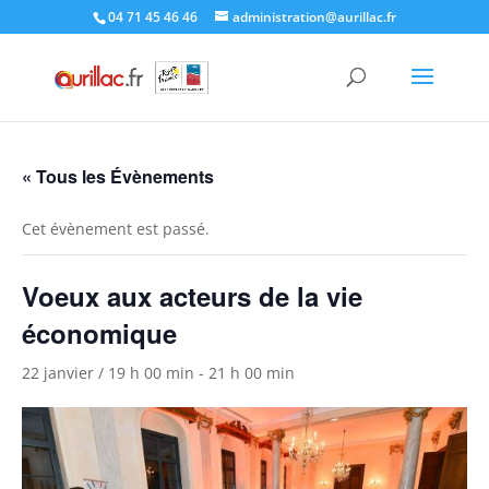
Skip
04 71 45 46 46
administration@aurillac.fr
to
content
« Tous les Évènements
Cet évènement est passé.
Voeux aux acteurs de la vie
économique
22 janvier / 19 h 00 min
-
21 h 00 min