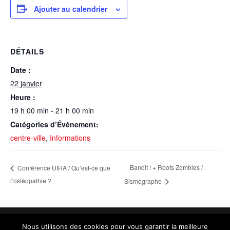
Ajouter au calendrier
DÉTAILS
Date :
22 janvier
Heure :
19 h 00 min - 21 h 00 min
Catégories d’Évènement:
centre-ville
,
Informations
Bandit ! + Roots Zombies /
Conférence UIHA / Qu’est-ce que
l’ostéopathie ?
Sismographe
Nous utilisons des cookies pour vous garantir la meilleure