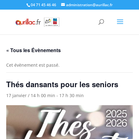
Skip
04 71 45 46 46
administration@aurillac.fr
to
content
« Tous les Évènements
Cet évènement est passé.
Thés dansants pour les seniors
17 janvier / 14 h 00 min
-
17 h 30 min