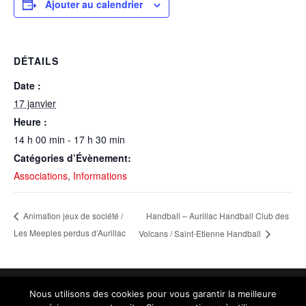
Ajouter au calendrier
DÉTAILS
Date :
17 janvier
Heure :
14 h 00 min - 17 h 30 min
Catégories d’Évènement:
Associations
,
Informations
Handball – Aurillac Handball Club des
Animation jeux de société /
Les Meeples perdus d’Aurillac
Volcans / Saint-Etienne Handball
Nous utilisons des cookies pour vous garantir la meilleure