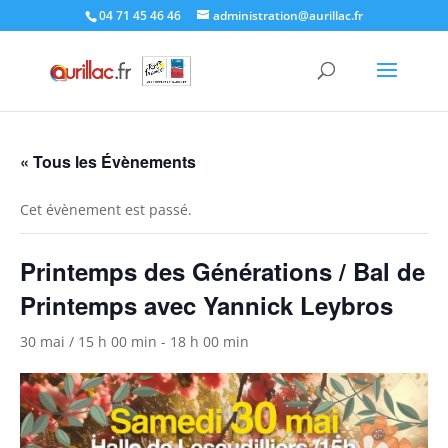
Skip
04 71 45 46 46
administration@aurillac.fr
to
content
« Tous les Évènements
Cet évènement est passé.
Printemps des Générations / Bal de
Printemps avec Yannick Leybros
30 mai / 15 h 00 min
-
18 h 00 min