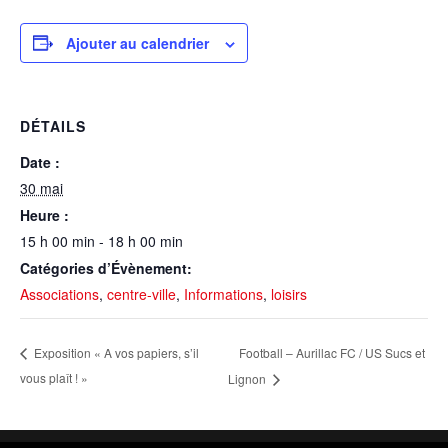
Ajouter au calendrier
DÉTAILS
Date :
30 mai
Heure :
15 h 00 min - 18 h 00 min
Catégories d’Évènement:
Associations
,
centre-ville
,
Informations
,
loisirs
Football – Aurillac FC / US Sucs et
Exposition « A vos papiers, s’il
vous plaît ! »
Lignon