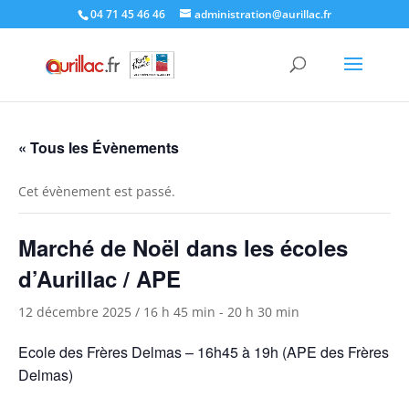
Skip
04 71 45 46 46
administration@aurillac.fr
to
content
« Tous les Évènements
Cet évènement est passé.
Marché de Noël dans les écoles
d’Aurillac / APE
12 décembre 2025 / 16 h 45 min
-
20 h 30 min
Ecole des Frères Delmas – 16h45 à 19h (APE des Frères
Delmas)