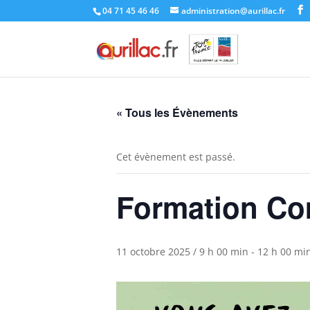
Skip
04 71 45 46 46
administration@aurillac.fr
to
content
« Tous les Évènements
Cet évènement est passé.
Formation C
11 octobre 2025 / 9 h 00 min
-
12 h 00 mi