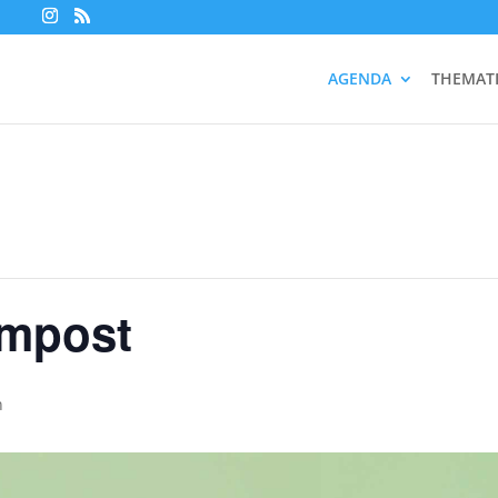
AGENDA
THEMAT
ompost
n