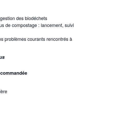
gestion des biodéchets
us de compostage : lancement, suivi
n des problèmes courants rencontrés à
ous
recommandée
ière