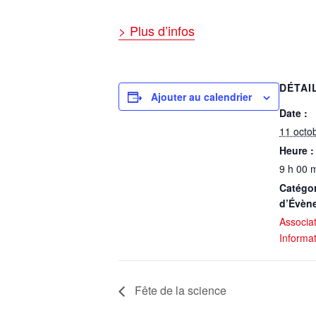
> Plus d’infos
DÉTAI
Ajouter au calendrier
Date :
11 octo
Heure :
9 h 00 m
Catégor
d’Évèn
Associa
Informa
Fête de la science