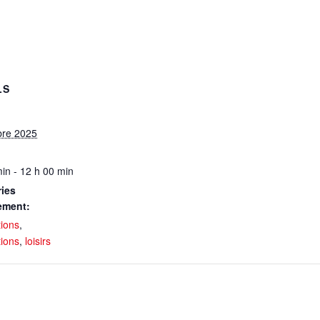
LS
bre 2025
in - 12 h 00 min
ies
ement:
tions
,
tions
,
loisirs