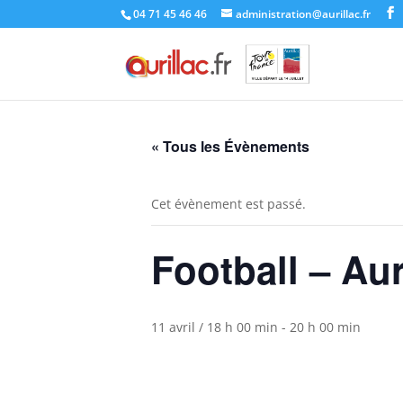
Skip
04 71 45 46 46
administration@aurillac.fr
to
content
« Tous les Évènements
Cet évènement est passé.
Football – Aur
11 avril / 18 h 00 min
-
20 h 00 min