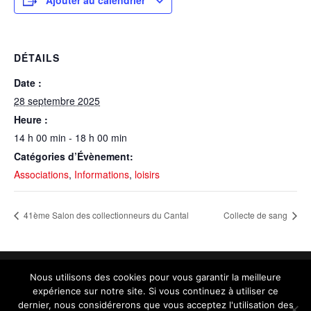
DÉTAILS
Date :
28 septembre 2025
Heure :
14 h 00 min - 18 h 00 min
Catégories d’Évènement:
Associations
,
Informations
,
loisirs
41ème Salon des collectionneurs du Cantal
Collecte de sang
Nous utilisons des cookies pour vous garantir la meilleure
expérience sur notre site. Si vous continuez à utiliser ce
Contact :
administration@aurillac.fr
|
Mentions
dernier, nous considérerons que vous acceptez l'utilisation des
légales
|
Accessibilité non conforme (refonte en