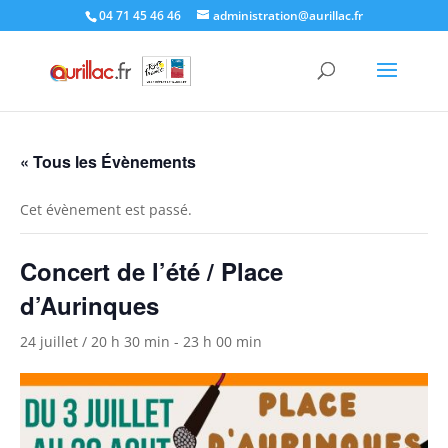
Skip
04 71 45 46 46
administration@aurillac.fr
to
content
« Tous les Évènements
Cet évènement est passé.
Concert de l’été / Place
d’Aurinques
24 juillet / 20 h 30 min
-
23 h 00 min