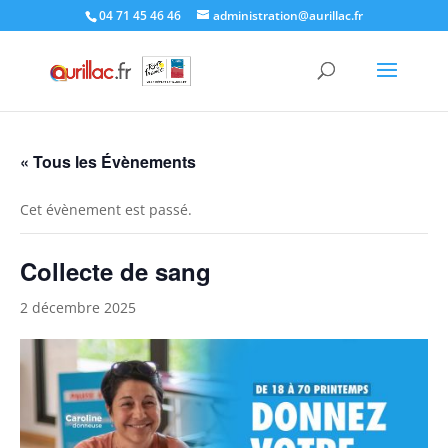
Skip
04 71 45 46 46
administration@aurillac.fr
to
content
« Tous les Évènements
Cet évènement est passé.
Collecte de sang
2 décembre 2025