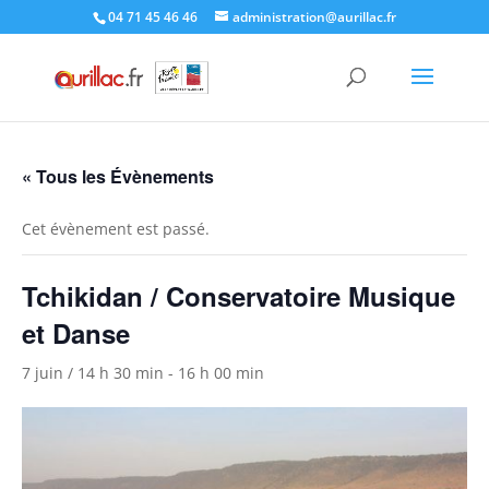
Skip
04 71 45 46 46
administration@aurillac.fr
to
content
« Tous les Évènements
Cet évènement est passé.
Tchikidan / Conservatoire Musique
et Danse
7 juin / 14 h 30 min
-
16 h 00 min