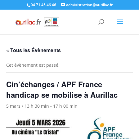
Skip
04 71 45 46 46
administration@aurillac.fr
to
content
« Tous les Évènements
Cet évènement est passé.
Cin’échanges / APF France
handicap se mobilise à Aurillac
5 mars / 13 h 30 min
-
17 h 00 min