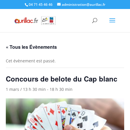
Skip
04 71 45 46 46
administration@aurillac.fr
to
content
« Tous les Évènements
Cet évènement est passé.
Concours de belote du Cap blanc
1 mars / 13 h 30 min
-
18 h 30 min