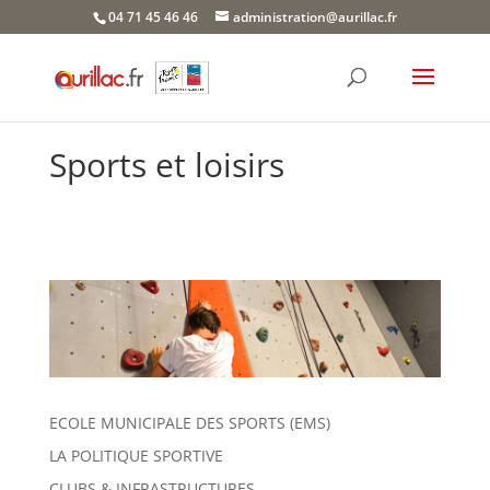
Skip
04 71 45 46 46
administration@aurillac.fr
to
content
Sports et loisirs
ECOLE MUNICIPALE DES SPORTS (EMS)
LA POLITIQUE SPORTIVE
CLUBS & INFRASTRUCTURES