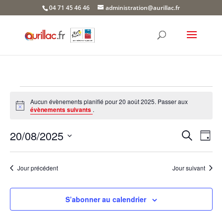
Skip
04 71 45 46 46
administration@aurillac.fr
to
content
Évènements
Aucun évènements planifié pour 20 août 2025. Passer aux
for
Notice
évènements suivants
.
20
Recher
Nav
août
20/08/2025
Recherche
Jour
de
et
2025
Sélectionnez
vue
naviga
une
Év
Jour précédent
Jour suivant
de
date.
vues
Évène
S’abonner au calendrier