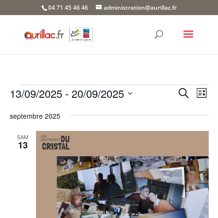
Skip
04 71 45 46 46
administration@aurillac.fr
to
content
Évènements
Recher
Nav
13/09/2025
 - 
20/09/2025
Recherche
Liste
de
et
Sélectionnez
vue
naviga
septembre 2025
une
Év
de
date.
SAM
vues
13
Évène