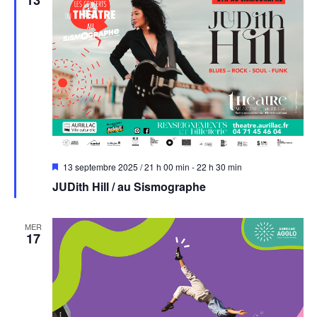
Mis
13 septembre 2025 / 21 h 00 min
-
22 h 30 min
en
JUDith Hill / au Sismographe
avant
MER
17