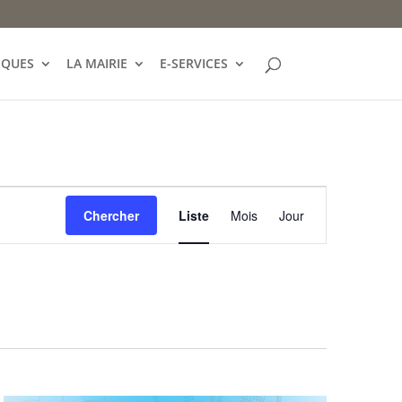
IQUES
LA MAIRIE
E-SERVICES
Navigation
de
Chercher
Liste
Mois
Jour
vues
Évènement