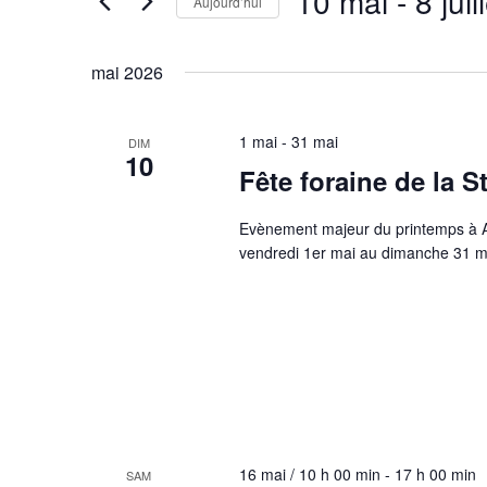
10 mai
 - 
8 juil
vues
Évènements
Aujourd’hui
Évènements
par
Sélectionnez
mot-
une
mai 2026
clé.
date.
1 mai
-
31 mai
DIM
10
Fête foraine de la S
Evènement majeur du printemps à Aur
vendredi 1er mai au dimanche 31 mai
16 mai / 10 h 00 min
-
17 h 00 min
SAM