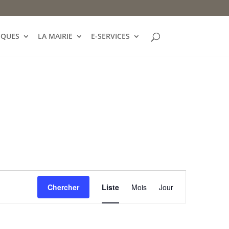
IQUES
LA MAIRIE
E-SERVICES
Navigation
de
Chercher
Liste
Mois
Jour
vues
Évènement