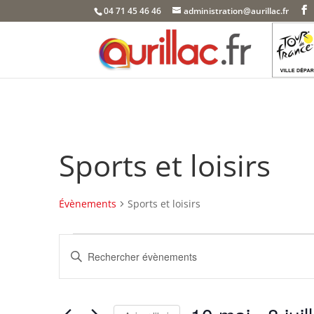
Skip
04 71 45 46 46
administration@aurillac.fr
to
content
Sports et loisirs
Évènements
Sports et loisirs
Évènements
Recherche
Saisir
et
mot-
navigation
clé.
de
Rechercher